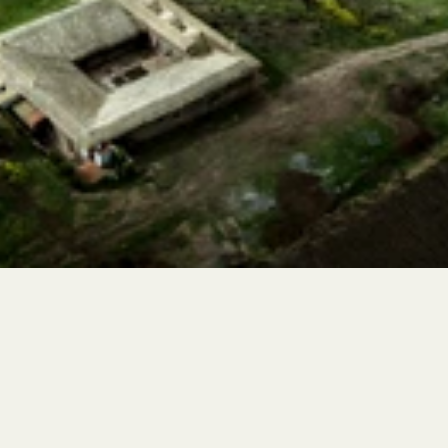
© MIL Centro 2024
Almuerzos
Mar a Dom, 12 a 14:30
+51 970 645 908
reservas@milcentro.pe
Inmersiones
Instagram
Mar a Dom, 9:30
Facebook
3568 MSNM
Términos y Condiciones
53 km NE Cusco.
Política de Privacidad